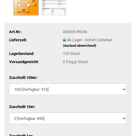
Art.Nr.:
000025.99246
Lieferzeit:
Ab Lager - Sofort Lieferbar
(Ausland abweichend)
Lagerbestand:
129
Stück
Versandgewicht:
0.5
kg je Stück
Zuschnitt 100er:
Zuschnitt 10er:
Zuschnitt 1er: