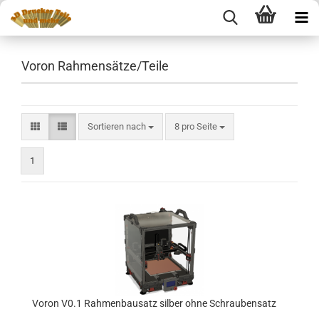
Voron Rahmensätze/Teile
Sortieren nach
pro Seite
Sortieren nach
8 pro Seite
1
Voron V0.1 Rahmenbausatz silber ohne Schraubensatz