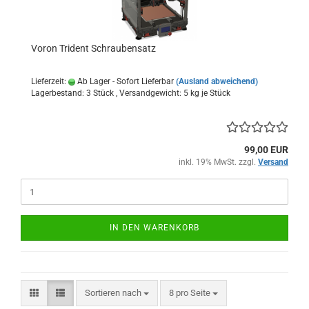
Voron Trident Schraubensatz
Lieferzeit:
Ab Lager - Sofort Lieferbar
(Ausland abweichend)
Lagerbestand: 3 Stück , Versandgewicht:
5
kg je Stück
99,00 EUR
inkl. 19% MwSt. zzgl.
Versand
IN DEN WARENKORB
Sortieren nach
pro Seite
Sortieren nach
8 pro Seite