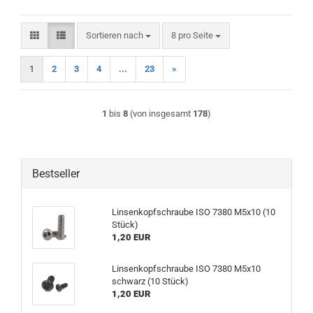
Sortieren nach
pro Seite
Sortieren nach
8 pro Seite
1
2
3
4
...
23
»
1
bis
8
(von insgesamt
178
)
Bestseller
Linsenkopfschraube ISO 7380 M5x10 (10
Stück)
1,20 EUR
Linsenkopfschraube ISO 7380 M5x10
schwarz (10 Stück)
1,20 EUR