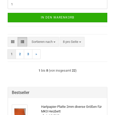
IN DEN WARENKORB
Sortieren nach
pro Seite
Sortieren nach
8 pro Seite
1
2
3
»
1
bis
8
(von insgesamt
22
)
Bestseller
Hartpapier-Platte 2mm diverse Größen für
MK3 Heizbett