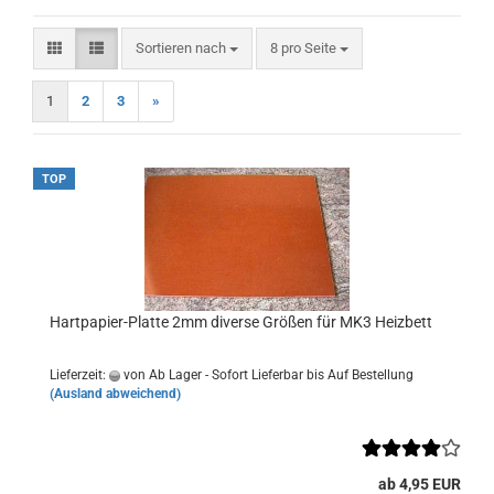
Sortieren nach
pro Seite
Sortieren nach
8 pro Seite
1
2
3
»
TOP
Hartpapier-Platte 2mm diverse Größen für MK3 Heizbett
Lieferzeit:
von Ab Lager - Sofort Lieferbar bis Auf Bestellung
(Ausland abweichend)
ab 4,95 EUR