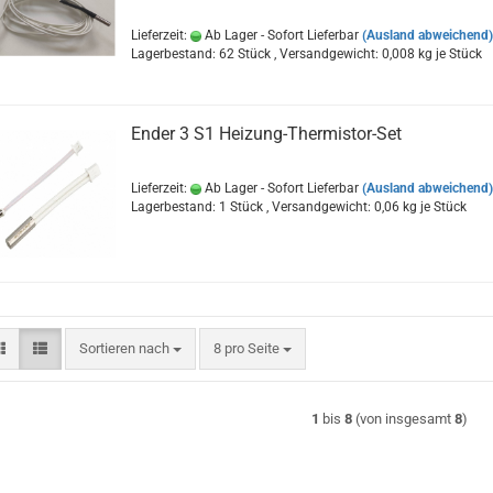
Lieferzeit:
Ab Lager - Sofort Lieferbar
(Ausland abweichend)
Lagerbestand: 62 Stück , Versandgewicht:
0,008
kg je Stück
Ender 3 S1 Heizung-Thermistor-Set
Lieferzeit:
Ab Lager - Sofort Lieferbar
(Ausland abweichend)
Lagerbestand: 1 Stück , Versandgewicht:
0,06
kg je Stück
Sortieren nach
pro Seite
Sortieren nach
8 pro Seite
1
bis
8
(von insgesamt
8
)