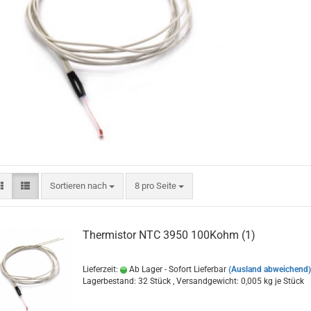
Sortieren nach
pro Seite
Sortieren nach
8 pro Seite
Thermistor NTC 3950 100Kohm (1)
Lieferzeit:
Ab Lager - Sofort Lieferbar
(Ausland abweichend)
Lagerbestand: 32 Stück , Versandgewicht:
0,005
kg je Stück