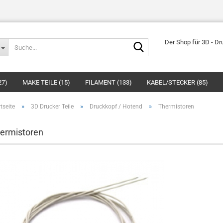
Suche...
Der Shop für 3D - Dr
27)
MAKE TEILE (15)
FILAMENT (133)
KABEL/STECKER (85)
»
»
»
tseite
3D Drucker Teile
Druckkopf / Hotend
Thermistoren
ermistoren