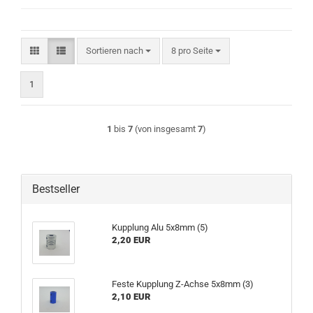
Sortieren nach
pro Seite
Sortieren nach
8 pro Seite
1
1
bis
7
(von insgesamt
7
)
Bestseller
Kupplung Alu 5x8mm (5)
2,20 EUR
Feste Kupplung Z-Achse 5x8mm (3)
2,10 EUR