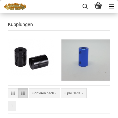
Kupplungen
Sortieren nach
pro Seite
Sortieren nach
8 pro Seite
1