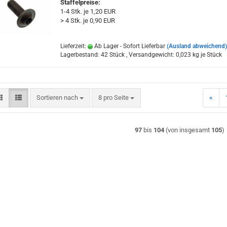
Staffelpreise:
1-4 Stk. je 1,20 EUR
> 4 Stk. je 0,90 EUR
Lieferzeit:
Ab Lager - Sofort Lieferbar
(Ausland abweichend)
Lagerbestand: 42 Stück , Versandgewicht:
0,023
kg je Stück
Sortieren nach
pro Seite
Sortieren nach
8 pro Seite
«
97
bis
104
(von insgesamt
105
)