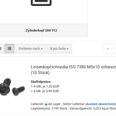
Zylinderkopf DIN 912
Sortieren nach
pro Seite
Sortieren nach
8 pro Seite
«
Linsenkopfschraube ISO 7380 M5x10 schwarz
(10 Stück)
Staffelpreise:
1-4 Stk. je 1,20 EUR
> 4 Stk. je 0,90 EUR
Lieferzeit:
Ab Lager - Sofort Lieferbar
(Ausland abweichend)
Lagerbestand: 2199 Stück , Versandgewicht:
0,023
kg je Stüc