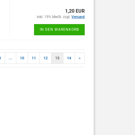
1,20 EUR
inkl. 19% MwSt. zzgl.
Versand
IN DEN WARENKORB
1
...
10
11
12
13
14
»