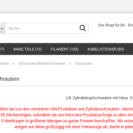
Suche...
Der Shop für 3D - Dr
27)
MAKE TEILE (15)
FILAMENT (133)
KABEL/STECKER (85)
»
»
tseite
Schrauben/Muttern/Scheiben
Schrauben
hrauben
z.B. Zylinderkopfschrauben mit Inbus 
llten Sei von den verzinkten DIN Produkten wie Zylinderschrauben , Mut
 50 Stk benötigen, schreiben sie uns bitte eine Produktanfrage zu dem Ar
-3 Werktagen in größeren Mengen zu guten Preisen beschaffen. Wir unter
wiegen wir diese großzügig mit einer Feinwaage ab, damit in jede