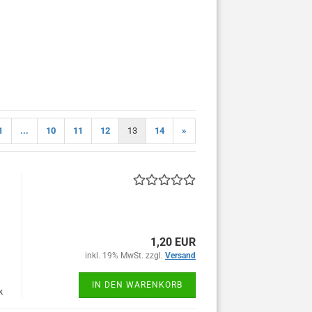
1
...
10
11
12
13
14
»
1,20 EUR
inkl. 19% MwSt. zzgl.
Versand
IN DEN WARENKORB
k