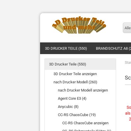
Alle
3D DRUCKER TEILE (550)
BRANDSCHUTZ A8 (
Star
3D Drucker Teile (550)
3D Drucker Teile anzeigen
Sc
nach Drucker Modell (260)
nach Drucker Modell anzeigen
Agent Core E3 (4)
Anycubic (8)
So
als
CC-RS ChaosCube (19)
2
CC-RS ChaosCube anzeigen