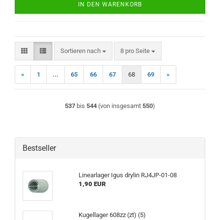
IN DEN WARENKORB
Sortieren nach
pro Seite
Sortieren nach
8 pro Seite
«
1
...
65
66
67
68
69
»
537
bis
544
(von insgesamt
550
)
Bestseller
Linearlager Igus drylin RJ4JP-01-08
1,90 EUR
Kugellager 608zz (zt) (5)