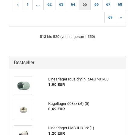
«
1
...
62
63
64
65
66
67
68
69
»
513
bis
520
(von insgesamt
550
)
Bestseller
Linearlager Igus drylin RJ4JP-01-08
1,90 EUR
Kugellager 608zz (zt) (5)
0,69 EUR
Linearlager LM8UU kurz (1)
1,20 EUR