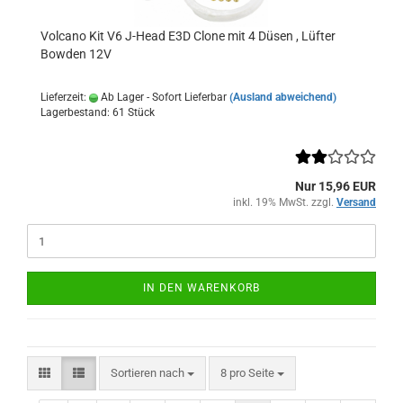
Volcano Kit V6 J-Head E3D Clone mit 4 Düsen , Lüfter
Bowden 12V
Lieferzeit:
Ab Lager - Sofort Lieferbar
(Ausland abweichend)
Lagerbestand: 61 Stück
Nur 15,96 EUR
inkl. 19% MwSt. zzgl.
Versand
IN DEN WARENKORB
Sortieren nach
pro Seite
Sortieren nach
8 pro Seite