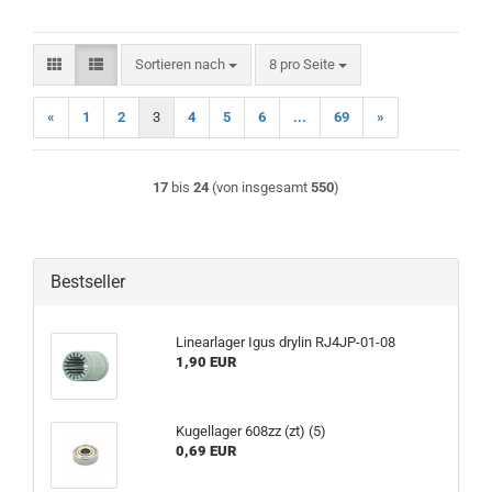
Sortieren nach
pro Seite
Sortieren nach
8 pro Seite
«
1
2
3
4
5
6
...
69
»
17
bis
24
(von insgesamt
550
)
Bestseller
Linearlager Igus drylin RJ4JP-01-08
1,90 EUR
Kugellager 608zz (zt) (5)
0,69 EUR