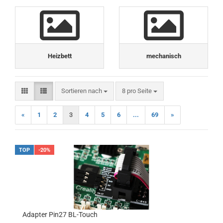
Heizbett
mechanisch
Sortieren nach
pro Seite
Sortieren nach
8 pro Seite
«
1
2
3
4
5
6
...
69
»
TOP
-20%
Adapter Pin27 BL-Touch