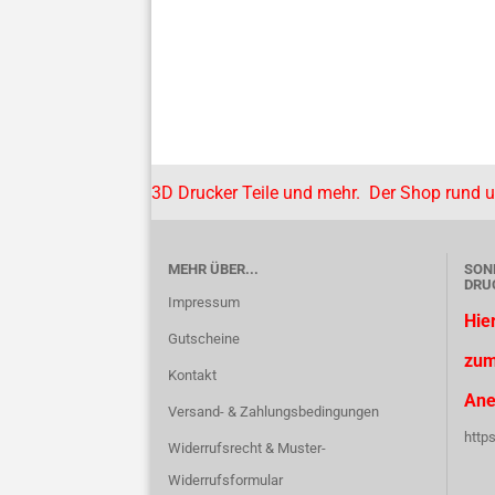
3D Drucker Teile und mehr. Der Shop rund 
MEHR ÜBER...
SON
DRU
Impressum
Hie
Gutscheine
zum
Kontakt
Ane
Versand- & Zahlungsbedingungen
http
Widerrufsrecht & Muster-
Widerrufsformular