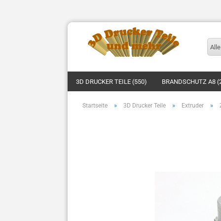
Alle
3D DRUCKER TEILE (550)
BRANDSCHUTZ A8 (
»
»
»
Startseite
3D Drucker Teile
Extruder