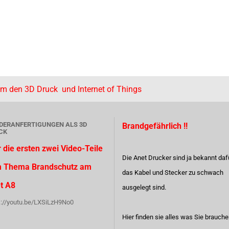
um den 3D Druck und Internet of Things
DERANFERTIGUNGEN ALS 3D
Brandgefährlich !!
CK
r die ersten zwei Video-Teile
Die Anet Drucker sind ja bekannt daf
 Thema Brandschutz am
das Kabel und Stecker zu schwach
t A8
ausgelegt sind.
s://youtu.be/LXSiLzH9No0
Hier finden sie alles was Sie brauch