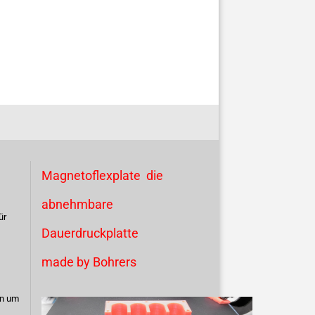
Magnetoflexplate die
abnehmbare
ür
Dauerdruckplatte
made by Bohrers
en um