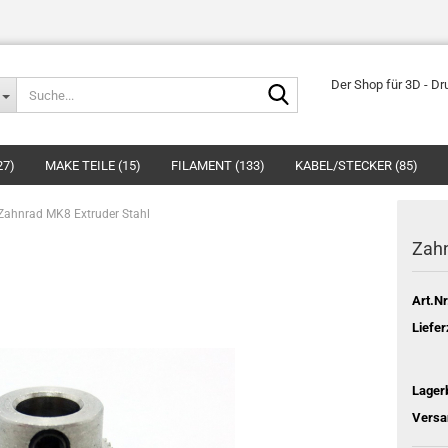
Suche...
Der Shop für 3D - Dr
27)
MAKE TEILE (15)
FILAMENT (133)
KABEL/STECKER (85)
Zahnrad MK8 Extruder Stahl
Zahn
Art.Nr
Liefer
Lager
Versa