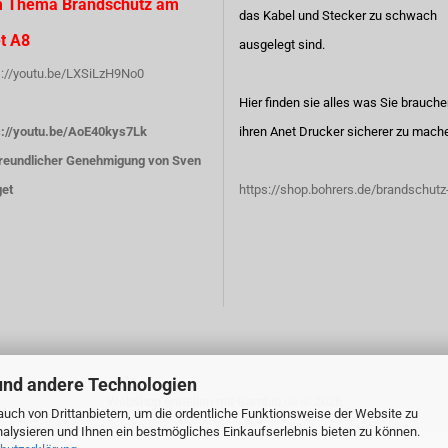
 Thema Brandschutz am
das Kabel und Stecker zu schwach
t A8
ausgelegt sind.
s://youtu.be/LXSiLzH9No0
Hier finden sie alles was Sie brauch
s://youtu.be/AoE40kys7Lk
ihren Anet Drucker sicherer zu mach
freundlicher Genehmigung von Sven
et
https://shop.bohrers.de/brandschutz
und andere Technologien
Webshop erstellen
mit Gambio.de © 2026
uch von Drittanbietern, um die ordentliche Funktionsweise der Website zu
alysieren und Ihnen ein bestmögliches Einkaufserlebnis bieten zu können.