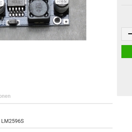
onen
lt LM2596S