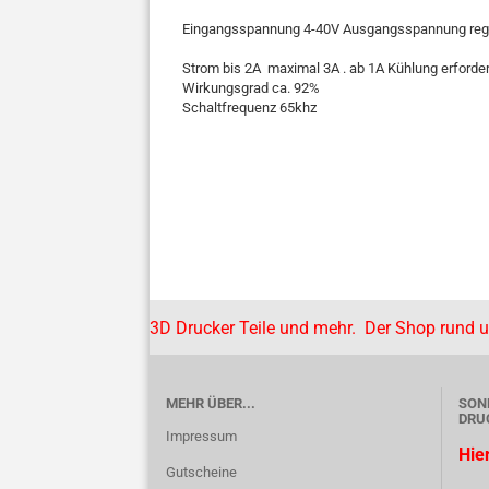
Eingangsspannung 4-40V Ausgangsspannung rege
Strom bis 2A maximal 3A . ab 1A Kühlung erforder
Wirkungsgrad ca. 92%
Schaltfrequenz 65khz
3D Drucker Teile und mehr. Der Shop rund 
MEHR ÜBER...
SON
DRU
Impressum
Hie
Gutscheine