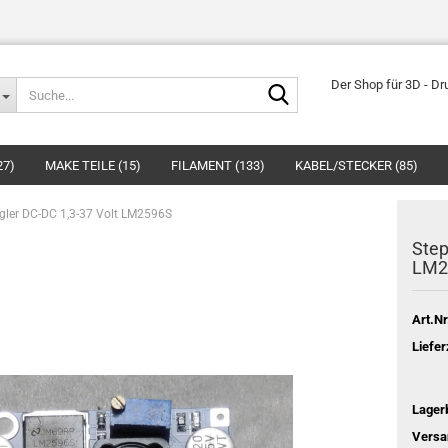
Suche...
Der Shop für 3D - Dr
27)
MAKE TEILE (15)
FILAMENT (133)
KABEL/STECKER (85)
gler DC-DC 1,3-37 Volt LM2596S
Step
LM2
Art.Nr
Liefer
Lager
Versa