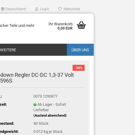
Deutschland
Login
Merkzettel
Ihr Warenkorb
ucker Teile und mehr
0,00 EUR
WEITERE
ÜBER UNS
-20%
down Regler DC-DC 1,3-37 Volt
596S
.:
0073.1290877
zeit:
Ab Lager - Sofort
Lieferbar
(Ausland abweichend)
bestand:
40
Stück
ndgewicht:
0.012
kg je Stück