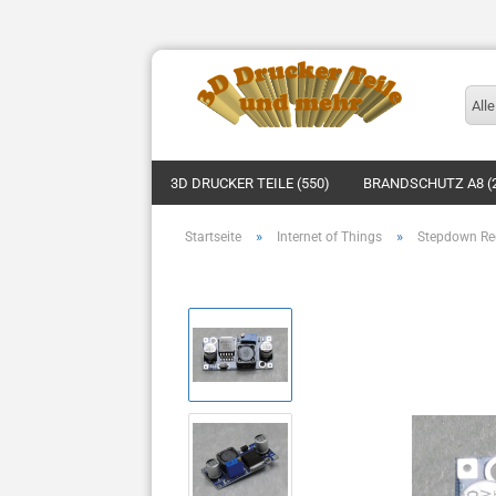
Alle
3D DRUCKER TEILE (550)
BRANDSCHUTZ A8 (
»
»
Startseite
Internet of Things
Stepdown Re