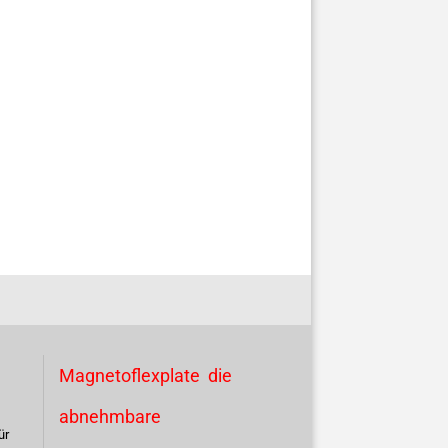
Magnetoflexplate die
abnehmbare
ür