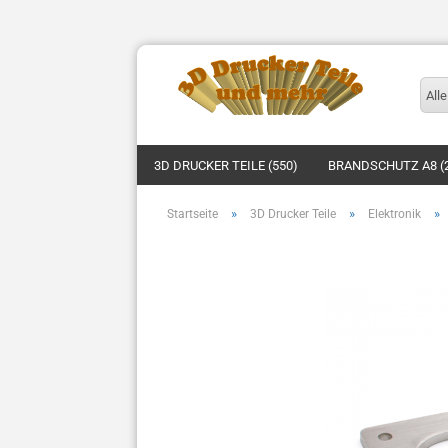
Alle
3D DRUCKER TEILE (550)
BRANDSCHUTZ A8 (
»
»
»
Startseite
3D Drucker Teile
Elektronik