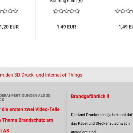
Bohrung 6mm (6)
1,20 EUR
1,49 EUR
1,49 E
um den 3D Druck und Internet of Things
DERANFERTIGUNGEN ALS 3D
Brandgefährlich !!
CK
r die ersten zwei Video-Teile
Die Anet Drucker sind ja bekannt daf
 Thema Brandschutz am
das Kabel und Stecker zu schwach
t A8
ausgelegt sind.