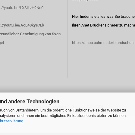
s://youtu.be/LXSiLzH9No0
Hier finden sie alles was Sie brauch
s://youtu.be/AoE40kys7Lk
ihren Anet Drucker sicherer zu mach
freundlicher Genehmigung von Sven
et
https://shop.bohrers.de/brandschutz
und andere Technologien
Webshop erstellen
mit Gambio.de © 2026
uch von Drittanbietern, um die ordentliche Funktionsweise der Website zu
alysieren und Ihnen ein bestmögliches Einkaufserlebnis bieten zu können.
hutzerklärung
.