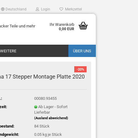
Deutschland
Login
Merkzettel
Ihr Warenkorb
ucker Teile und mehr
0,00 EUR
WEITERE
ÜBER UNS
-20%
 17 Stepper Montage Platte 2020
.:
00080.93455
zeit:
Ab Lager - Sofort
Lieferbar
(Ausland abweichend)
bestand:
84
Stück
ndgewicht:
0.05
kg je Stück