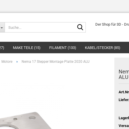
Suche...
Der Shop für 3D - Dr
27)
MAKE TEILE (15)
FILAMENT (133)
KABEL/STECKER (85)
»
Motore
Nema 17 Stepper Montage Platte 2020 ALU
Nema
ALU
Art.Nr
Liefer
Lager
Versa