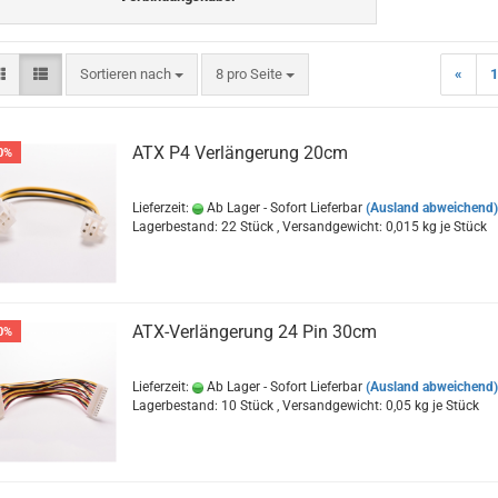
Sortieren nach
pro Seite
Sortieren nach
8 pro Seite
«
1
ATX P4 Verlängerung 20cm
0%
Lieferzeit:
Ab Lager - Sofort Lieferbar
(Ausland abweichend)
Lagerbestand: 22 Stück , Versandgewicht:
0,015
kg je Stück
ATX-Verlängerung 24 Pin 30cm
0%
Lieferzeit:
Ab Lager - Sofort Lieferbar
(Ausland abweichend)
Lagerbestand: 10 Stück , Versandgewicht:
0,05
kg je Stück