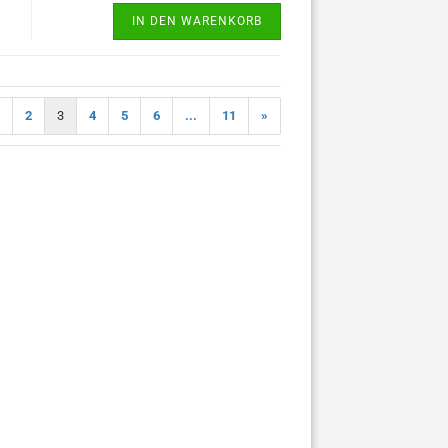
IN DEN WARENKORB
2
3
4
5
6
...
11
»