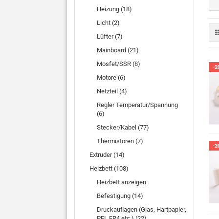
Heizung (18)
Licht (2)
Lüfter (7)
Mainboard (21)
Mosfet/SSR (8)
-2
Motore (6)
Netzteil (4)
Regler Temperatur/Spannung
(6)
Stecker/Kabel (77)
Thermistoren (7)
-2
Extruder (14)
Heizbett (108)
Heizbett anzeigen
Befestigung (14)
Druckauflagen (Glas, Hartpapier,
PEI, FR4 etc.) (22)