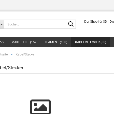
Suche...
Der Shop für 3D - Dr
27)
MAKE TEILE (15)
FILAMENT (133)
KABEL/STECKER (85)
»
tseite
Kabel/Stecker
bel/Stecker