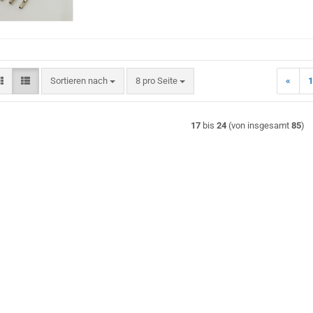
Sortieren nach
pro Seite
Sortieren nach
8 pro Seite
«
1
17
bis
24
(von insgesamt
85
)