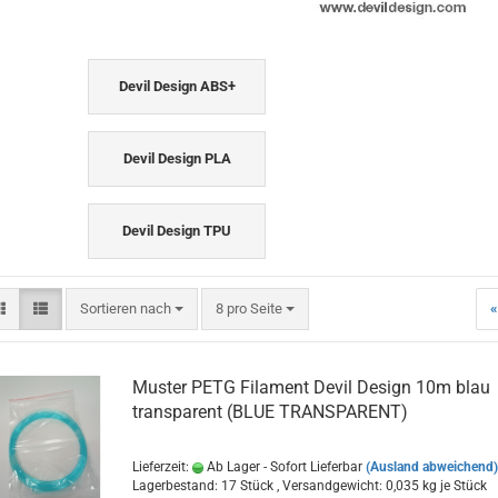
Devil Design ABS+
Devil Design PLA
Devil Design TPU
Sortieren nach
pro Seite
Sortieren nach
8 pro Seite
«
Muster PETG Filament Devil Design 10m blau
transparent (BLUE TRANSPARENT)
Lieferzeit:
Ab Lager - Sofort Lieferbar
(Ausland abweichend)
Lagerbestand: 17 Stück , Versandgewicht:
0,035
kg je Stück