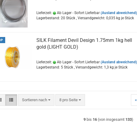
Lieferzeit:
Ab Lager - Sofort Lieferbar
(Ausland abweichend)
Lagerbestand: 20 Stück , Versandgewicht:
0,035
kg je Stück
SILK Filament Devil Design 1.75mm 1kg hell
OP
gold (LIGHT GOLD)
Lieferzeit:
Ab Lager - Sofort Lieferbar
(Ausland abweichend)
Lagerbestand: 5 Stück , Versandgewicht:
1,3
kg je Stück
Sortieren nach
pro Seite
Sortieren nach
8 pro Seite
«
9
bis
16
(von insgesamt
133
)