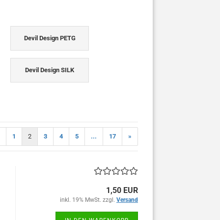
Devil Design PETG
Devil Design SILK
1
2
3
4
5
...
17
»
1,50 EUR
inkl. 19% MwSt. zzgl.
Versand