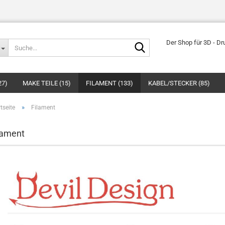
Suche...
Der Shop für 3D - Dr
27)
MAKE TEILE (15)
FILAMENT (133)
KABEL/STECKER (85)
»
tseite
Filament
lament