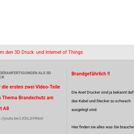
um den 3D Druck und Internet of Things
DERANFERTIGUNGEN ALS 3D
Brandgefährlich !!
CK
r die ersten zwei Video-Teile
Die Anet Drucker sind ja bekannt daf
 Thema Brandschutz am
das Kabel und Stecker zu schwach
t A8
ausgelegt sind.
s://youtu.be/LXSiLzH9No0
Hier finden sie alles was Sie brauch