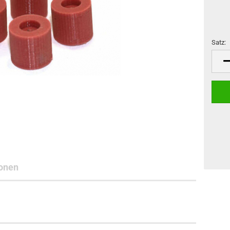
Satz:
Satz
onen