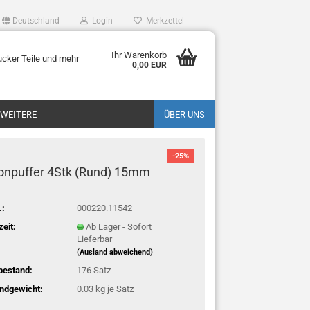
Deutschland
Login
Merkzettel
Ihr Warenkorb
ucker Teile und mehr
0,00 EUR
WEITERE
ÜBER UNS
-25%
konpuffer 4Stk (Rund) 15mm
.:
000220.11542
zeit:
Ab Lager - Sofort
Lieferbar
(Ausland abweichend)
bestand:
176
Satz
ndgewicht:
0.03
kg je Satz