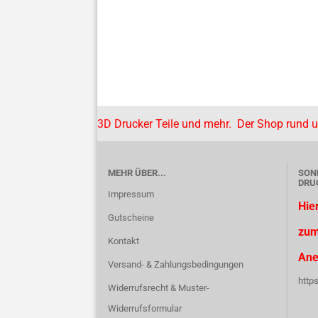
3D Drucker Teile und mehr. Der Shop rund 
MEHR ÜBER...
SON
DRU
Impressum
Hie
Gutscheine
zum
Kontakt
Ane
Versand- & Zahlungsbedingungen
http
Widerrufsrecht & Muster-
Widerrufsformular