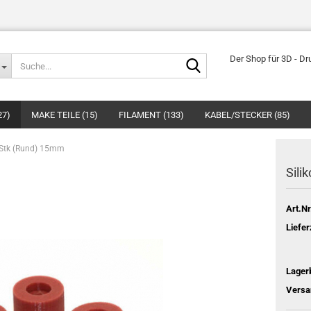
Suche...
Der Shop für 3D - Dr
27)
MAKE TEILE (15)
FILAMENT (133)
KABEL/STECKER (85)
 4Stk (Rund) 15mm
Sili
Art.Nr
Liefer
Lager
Versa