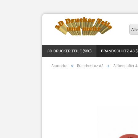
Alle
3D DRUCKER TEILE (550)
BRANDSCHUTZ A8 (
»
»
Startseite
Brandschutz A8
Silikonpuffer