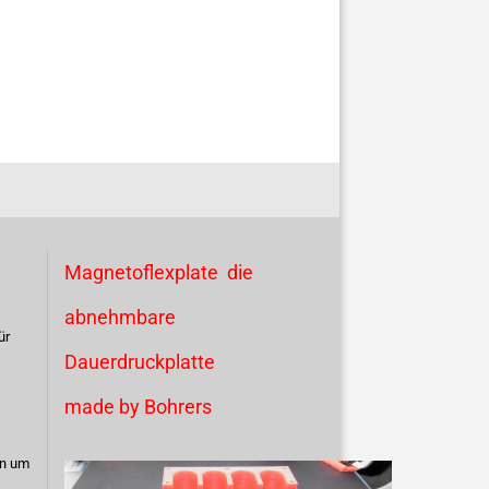
Magnetoflexplate die
abnehmbare
ür
Dauerdruckplatte
made by Bohrers
en um